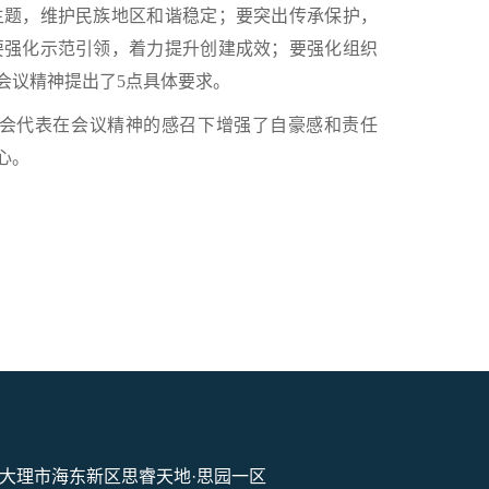
主题，维护民族地区和谐稳定；要突出传承保护，
要强化示范引领，着力提升创建成效；要强化组织
会议精神提出了5点具体要求。
会代表在会议精神的感召下增强了自豪感和责任
心。
大理市海东新区思睿天地·思园一区