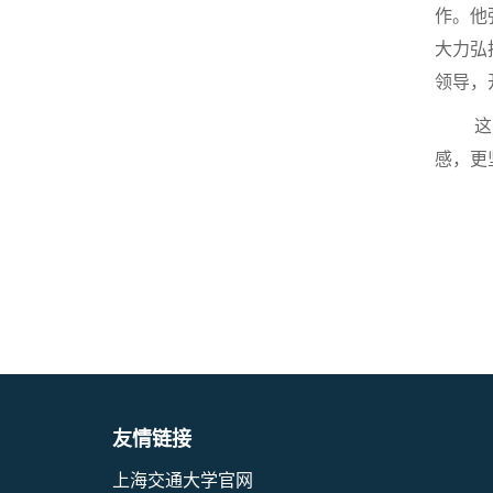
作。他
大力弘
领导，
这
感，更
友情链接
上海交通大学官网