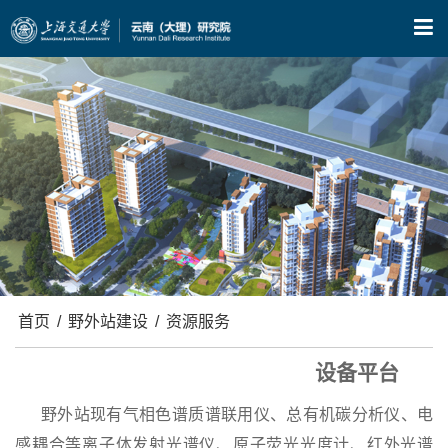
X
首页
/
野外站建设
/
资源服务
设备平台
野外站现有气相色谱质谱联用仪、总有机碳分析仪、电
感耦合等离子体发射光谱仪、原子荧光光度计、红外光谱