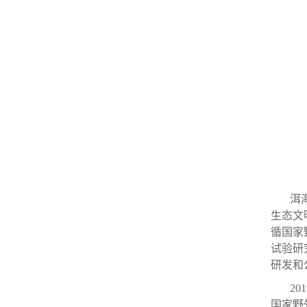
洱海国
生态文
循国家
试验研
研发和
201
国家
野