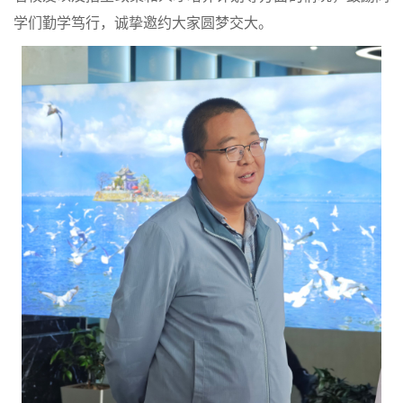
学们勤学笃行，诚挚邀约大家圆梦交大。