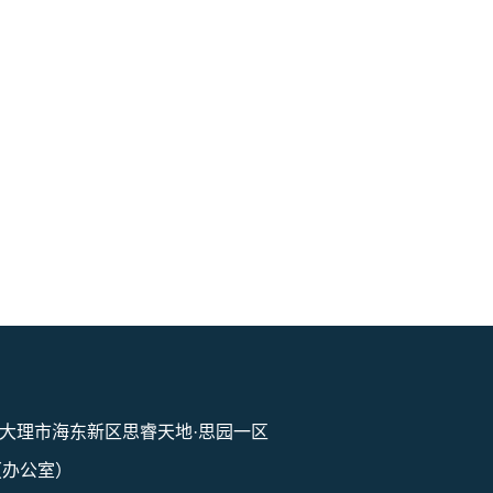
大理市海东新区思睿天地·思园一区
1（办公室）