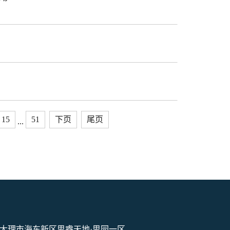
15
51
下页
尾页
...
大理市海东新区思睿天地·思园一区