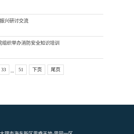
振兴研讨交流
院组织举办消防安全知识培训
33
51
下页
尾页
...
大理市海东新区思睿天地·思园一区