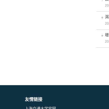
20
洱
20
增
20
友情链接
上海交通大学官网