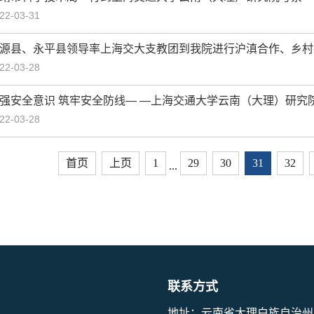
22-03-31
源县、永平县领导率上海交大支教团到我院进行沪滇合作、乡村
22-03-28
强安全意识 筑牢安全防线— —上海交通大学云南（大理）研究
22-03-28
首页
上页
1
29
30
31
32
...
联系方式
地址：云南省大理白族自治州